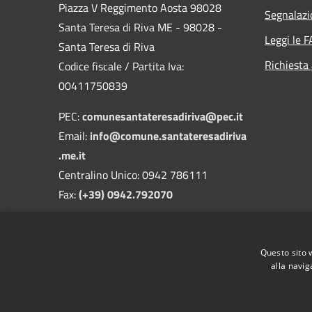
Piazza V Reggimento Aosta 98028
Segnalazi
Santa Teresa di Riva ME - 98028 -
Leggi le 
Santa Teresa di Riva
Richiesta
Codice fiscale / Partita Iva:
00411750839
PEC:
comunesantateresadiriva@pec.it
Email:
info@comune.santateresadiriva
.me.it
Centralino Unico: 0942 786111
Fax:
(+39) 0942.792070
Codice univoco fatturazione elettronica:
UFK0U9
Questo sito 
alla navig