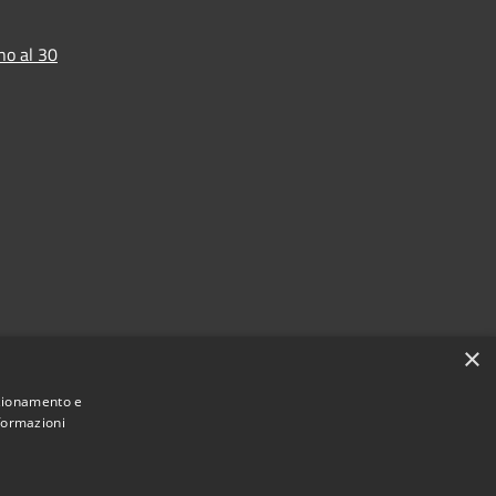
no al 30
×
nzionamento e
nformazioni