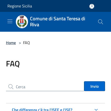
Salta al contenuto principale
Regione Sicilia
Comune di Santa Teresa di
Riva
Home
>
FAQ
FAQ
Cerca nel sito
Invio
Che differenza c'è tra l'ISEE e l'ISE?