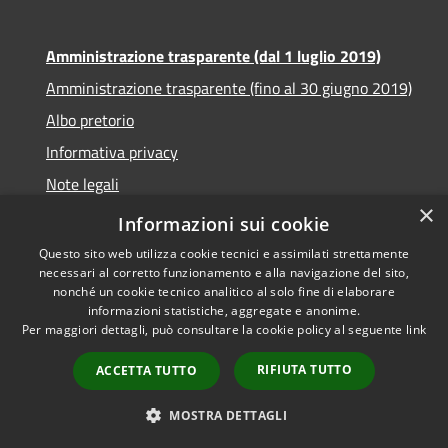
Amministrazione trasparente (dal 1 luglio 2019)
Amministrazione trasparente (fino al 30 giugno 2019)
Albo pretorio
Informativa privacy
Note legali
×
Dichiarazione di accessibilità
Informazioni sui cookie
Questo sito web utilizza cookie tecnici e assimilati strettamente
necessari al corretto funzionamento e alla navigazione del sito,
nonché un cookie tecnico analitico al solo fine di elaborare
informazioni statistiche, aggregate e anonime.
RSS
Copyright © 2026 • Comune di
Per maggiori dettagli, può consultare la cookie policy al seguente
link
Accessibilità
Santa Teresa di Riva • Powered
Privacy
Municipium
Accesso
by
•
RIFIUTA TUTTO
ACCETTA TUTTO
Cookie
redazione
Mappa del sito
MOSTRA DETTAGLI