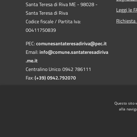
Santa Teresa di Riva ME - 98028 -
Leggi le 
Santa Teresa di Riva
Richiesta
Codice fiscale / Partita Iva:
00411750839
PEC:
comunesantateresadiriva@pec.it
Email:
info@comune.santateresadiriva
.me.it
Centralino Unico: 0942 786111
Fax:
(+39) 0942.792070
Codice univoco fatturazione elettronica:
UFK0U9
Questo sito 
alla navig
RSS
Accessibilità
Privacy
Cookie
Mappa de