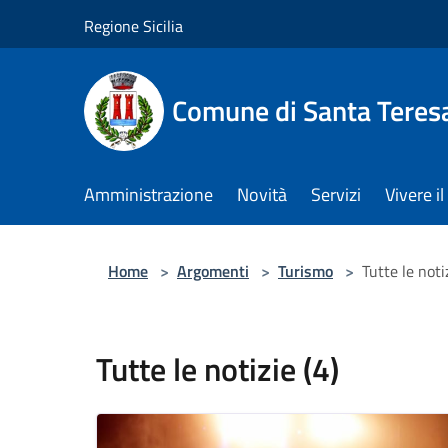
Salta al contenuto principale
Regione Sicilia
Comune di Santa Teresa
Amministrazione
Novità
Servizi
Vivere 
Home
>
Argomenti
>
Turismo
>
Tutte le noti
Tutte le notizie (4)