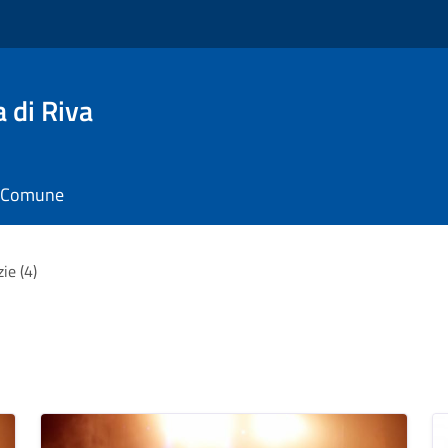
 di Riva
il Comune
zie (4)