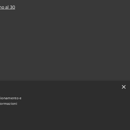
no al 30
×
nzionamento e
nformazioni
Municipium
Accesso
Santa Teresa di Riva • Powered by
•