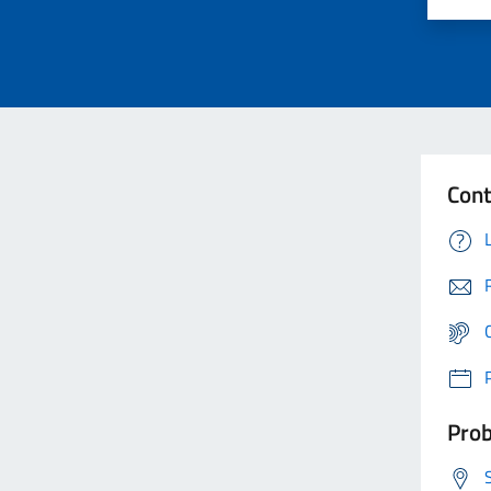
Cont
Prob