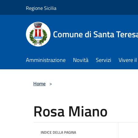
Salta al contenuto principale
Regione Sicilia
Comune di Santa Teresa
Amministrazione
Novità
Servizi
Vivere 
Home
>
Rosa Miano
INDICE DELLA PAGINA