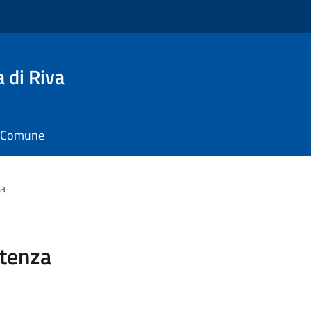
 di Riva
il Comune
za
stenza