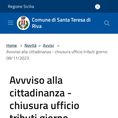
Salta al contenuto principale
Regione Sicilia
Comune di Santa Teresa di
Riva
Home
>
Novità
>
Avvisi
>
Avvviso alla cittadinanza - chiusura ufficio tributi giorno
08/11/2023
Avvviso alla
cittadinanza -
chiusura ufficio
tributi giorno