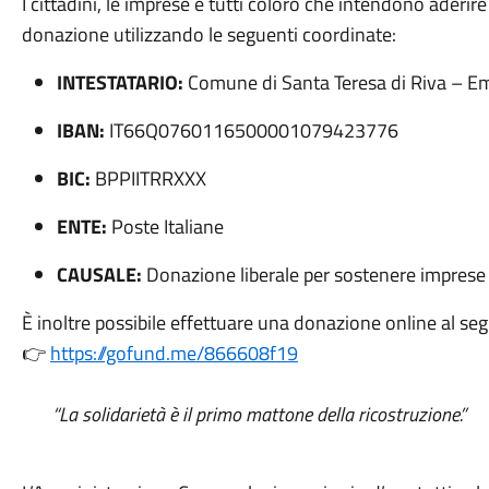
I cittadini, le imprese e tutti coloro che intendono aderir
donazione utilizzando le seguenti coordinate:
INTESTATARIO:
Comune di Santa Teresa di Riva – E
IBAN:
IT66Q0760116500001079423776
BIC:
BPPIITRRXXX
ENTE:
Poste Italiane
CAUSALE:
Donazione liberale per sostenere imprese 
È inoltre possibile effettuare una donazione online al seg
👉
https://gofund.me/866608f19
“La solidarietà è il primo mattone della ricostruzione.”