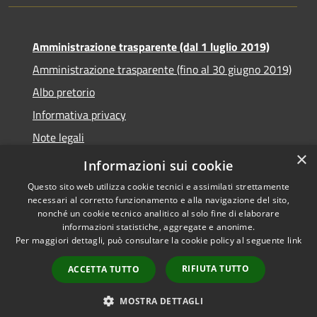
Amministrazione trasparente (dal 1 luglio 2019)
Amministrazione trasparente (fino al 30 giugno 2019)
Albo pretorio
Informativa privacy
Note legali
×
Dichiarazione di accessibilità
Informazioni sui cookie
Questo sito web utilizza cookie tecnici e assimilati strettamente
necessari al corretto funzionamento e alla navigazione del sito,
nonché un cookie tecnico analitico al solo fine di elaborare
informazioni statistiche, aggregate e anonime.
RSS
Copyright © 2026 • Comune di
Per maggiori dettagli, può consultare la cookie policy al seguente
link
Accessibilità
Santa Teresa di Riva • Powered
Privacy
Municipium
Accesso
by
•
RIFIUTA TUTTO
ACCETTA TUTTO
Cookie
redazione
Mappa del sito
MOSTRA DETTAGLI