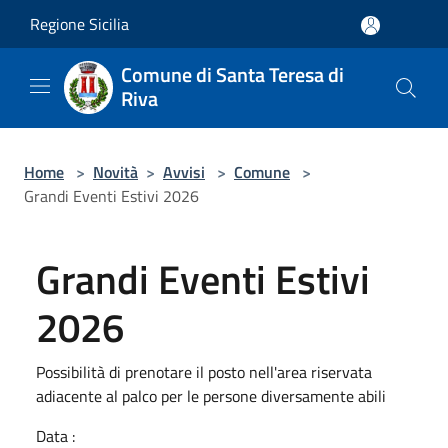
Salta al contenuto principale
Regione Sicilia
Comune di Santa Teresa di
Riva
Home
>
Novità
>
Avvisi
>
Comune
>
Grandi Eventi Estivi 2026
Grandi Eventi Estivi
2026
Possibilità di prenotare il posto nell'area riservata
adiacente al palco per le persone diversamente abili
Data :