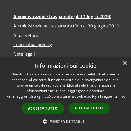
Amministrazione trasparente (dal 1 luglio 2019)
Amministrazione trasparente (fino al 30 giugno 2019)
Albo pretorio
Informativa privacy
Note legali
×
Dichiarazione di accessibilità
Informazioni sui cookie
Questo sito web utilizza cookie tecnici e assimilati strettamente
necessari al corretto funzionamento e alla navigazione del sito,
nonché un cookie tecnico analitico al solo fine di elaborare
informazioni statistiche, aggregate e anonime.
RSS
Copyright © 2026 • Comune di
Per maggiori dettagli, può consultare la cookie policy al seguente
link
Accessibilità
Santa Teresa di Riva • Powered
Privacy
Municipium
Accesso
by
•
RIFIUTA TUTTO
ACCETTA TUTTO
Cookie
redazione
Mappa del sito
MOSTRA DETTAGLI